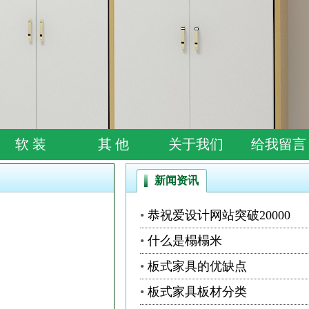
软 装
其 他
关于我们
给我留言
新闻资讯
•
恭祝爱设计网站突破20000
•
什么是榻榻米
•
板式家具的优缺点
•
板式家具板材分类