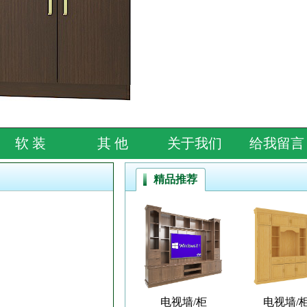
软 装
其 他
关于我们
给我留言
精品推荐
电视墙/柜
电视墙/