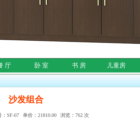
餐 厅
卧 室
书 房
儿童房
沙发组合
F-07 单价：21810.00 浏览：762 次