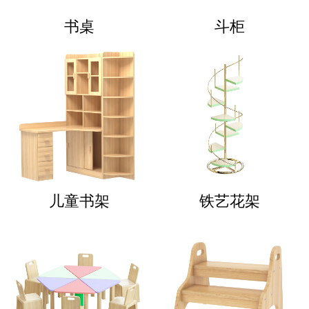
书桌
斗柜
儿童书架
铁艺花架