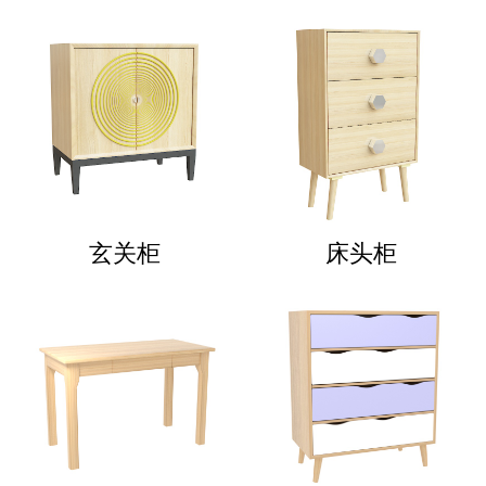
玄关柜
床头柜