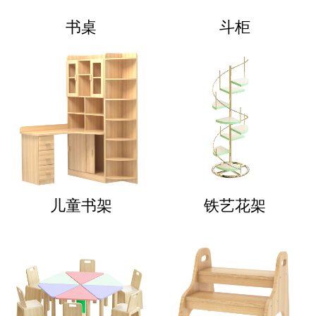
书桌
斗柜
儿童书架
铁艺花架