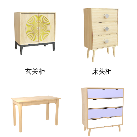
玄关柜
床头柜